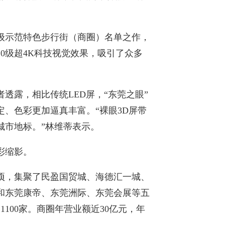
。
省级示范特色步行街（商圈）名单之作，
P10级超4K科技视觉效果，吸引了众多
透露，相比传统LED屏，“东莞之眼”
、色彩更加逼真丰富。“裸眼3D屏带
城市地标。”林维蒂表示。
彩缩影。
顷，集聚了民盈国贸城、海德汇一城、
和东莞康帝、东莞洲际、东莞会展等五
100家。商圈年营业额近30亿元，年