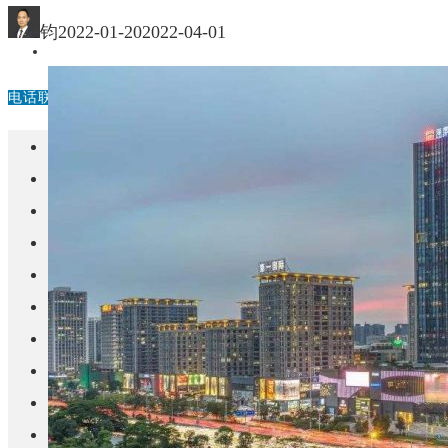
中国
钧
2022-01-20
2022-04-01
其他
电话联系
首页
楼盘
学校
住宅
自建房
东莞
城市更新
房产政策
中国
其他