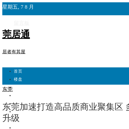
星期五, 7 8 月
留言板
莞居通
居者有其屋
首页
楼盘
学校
东莞
住宅
自建房
东莞加速打造高品质商业聚集区 
东莞
升级
城市更新
房产政策