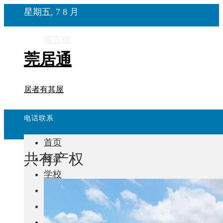
星期五, 7 8 月
留言板
莞居通
居者有其屋
电话联系
首页
共有产权
楼盘
学校
住宅
自建房
东莞