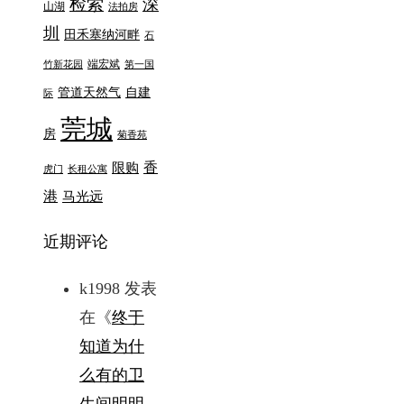
检索
深
山湖
法拍房
圳
田禾塞纳河畔
石
端宏斌
竹新花园
第一国
管道天然气
自建
际
莞城
房
菊香苑
香
限购
虎门
长租公寓
港
马光远
近期评论
k1998
发表
在《
终于
知道为什
么有的卫
生间明明