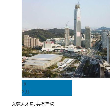
10
2 月
东莞
人才房
,
共有产权