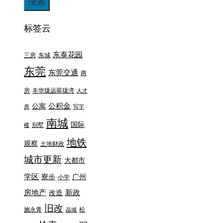
标签云
东泰花园
三房
东城
东莞
东莞交通
两
房
丰华珑远翠珑湾
人才
公积金
公寓
房
写字
南城
国际
别墅
楼
地铁
观察
土地财政
城市更新
大都市
学区
寮步
广州
小学
房地产
新政
改造
旧改
施永青
松
晶城