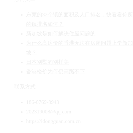
东莞的32个镇的面积及人口排名，快看看你
的镇排名如何？
新加坡是如何解决住屋问题的
为什么高房价的香港无法在房屋问题上学新加
坡？
日本别墅的别样美
香港楼价为何仍高踞不下
联系方式
186-0769-8943
202319008@qq.com
https://idongguan.com.cn