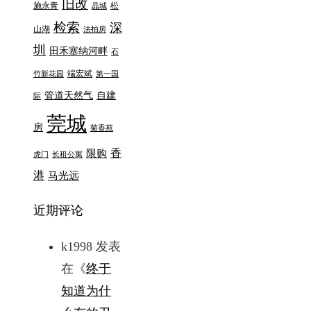
旧改
施永青
松
晶城
检索
深
山湖
法拍房
圳
田禾塞纳河畔
石
端宏斌
竹新花园
第一国
管道天然气
自建
际
莞城
房
菊香苑
香
限购
虎门
长租公寓
港
马光远
近期评论
k1998
发表
在《
终于
知道为什