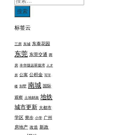
标签云
东泰花园
三房
东城
东莞
东莞交通
两
房
丰华珑远翠珑湾
人才
公积金
公寓
房
写字
南城
国际
别墅
楼
地铁
观察
土地财政
城市更新
大都市
学区
寮步
广州
小学
房地产
新政
改造