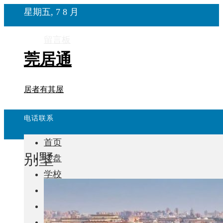
星期五, 7 8 月
留言板
莞居通
居者有其屋
电话联系
首页
别墅
楼盘
学校
住宅
自建房
东莞