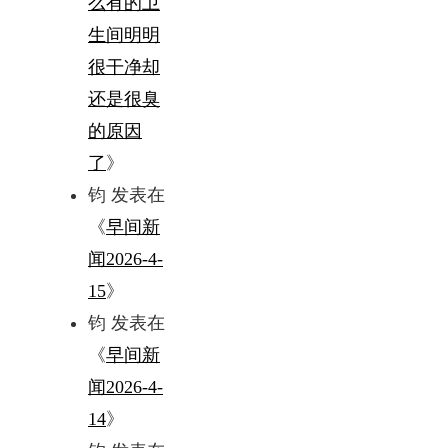
么有的卫
生间明明
很干净却
还是很臭
的原因
了
》
钧
发表在
《
早间新
闻2026-4-
15
》
钧
发表在
《
早间新
闻2026-4-
14
》