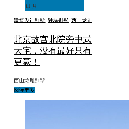
11 月
建筑设计
别墅
,
独栋别墅
,
西山龙胤
北京故宫北院旁中式
大宅，没有最好只有
更豪！
西山龙胤别墅
阅读更多