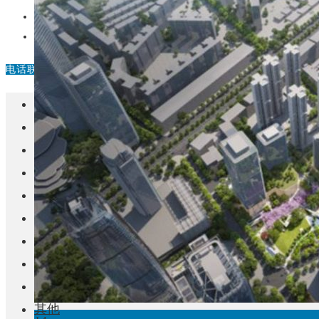
中国
其他
电话联系
首页
楼盘
学校
住宅
自建房
东莞
城市更新
房产政策
中国
其他