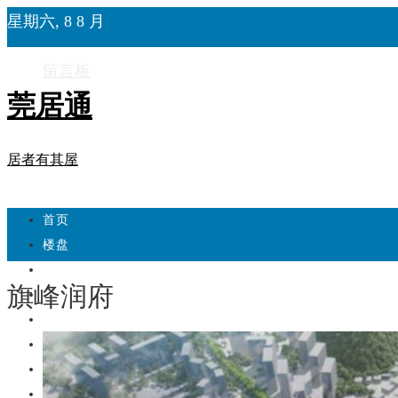
星期六, 8 8 月
留言板
莞居通
居者有其屋
首页
楼盘
学校
旗峰润府
住宅
自建房
东莞
城市更新
房产政策