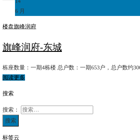
14
6 月
楼盘
旗峰润府
旗峰润府-东城
栋座数量：一期4栋楼 总户数：一期653户，总户数约30
阅读更多
搜索
搜索：
标签云