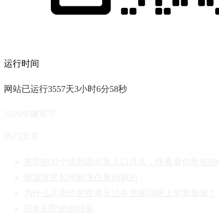
运行时间
网站已运行3557天3小时6分59秒
2026年建军节
热门文章
东莞的32个镇的面积及人口排名，快看看你所在的
新加坡是如何解决住屋问题的
为什么高房价的香港无法在房屋问题上学新加坡？
日本别墅的别样美