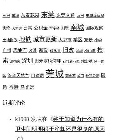
东莞
东泰花园
东莞交通
三房
东城
两房
丰华珑远翠
南城
公积金
公寓
国际观察
珑湾
别墅
人才房
写字楼
地铁
城市更新
学区
大都市
寮步
土地财政
小学
旧改
检
房地产
新政
广州
改造
施永青
松山湖
晶城
索
深圳
田禾塞纳河畔
端宏斌
法拍房
石竹新花园
第一国
莞城
限
管道天然气
自建房
际
菊香苑
虎门
长租公寓
香港
购
马光远
近期评论
k1998
发表在《
终于知道为什么有的
卫生间明明很干净却还是很臭的原因
了
》