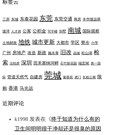
标签云
东莞
东泰花园
东莞交通
三房
东城
两房
丰华珑远翠
南城
公积金
公寓
国际观察
珑湾
别墅
人才房
写字楼
地铁
城市更新
学区
大都市
寮步
土地财政
小学
旧改
检
房地产
新政
广州
改造
施永青
松山湖
晶城
索
深圳
田禾塞纳河畔
端宏斌
法拍房
石竹新花园
第一国
莞城
限
管道天然气
自建房
际
菊香苑
虎门
长租公寓
香港
购
马光远
近期评论
k1998
发表在《
终于知道为什么有的
卫生间明明很干净却还是很臭的原因