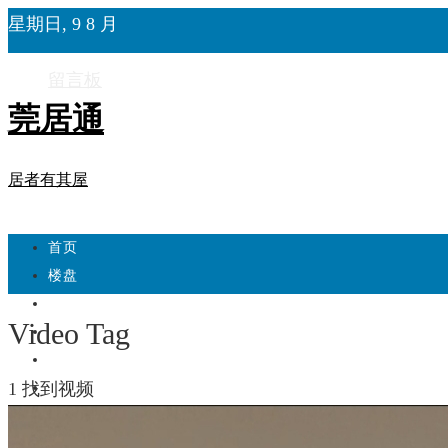
星期日, 9 8 月
留言板
莞居通
居者有其屋
首页
楼盘
学校
Video Tag
住宅
自建房
1 找到视频
东莞
城市更新
房产政策