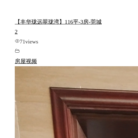
【丰华珑远翠珑湾】116平-3房-莞城
2
71
views
房屋视频