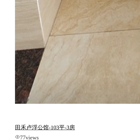
田禾卢浮公馆-103平-3房
77
views