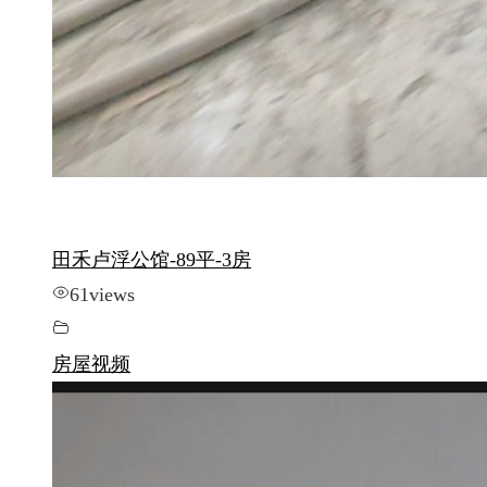
田禾卢浮公馆-89平-3房
61
views
房屋视频