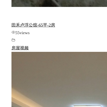
田禾卢浮公馆-65平-2房
55
views
房屋视频