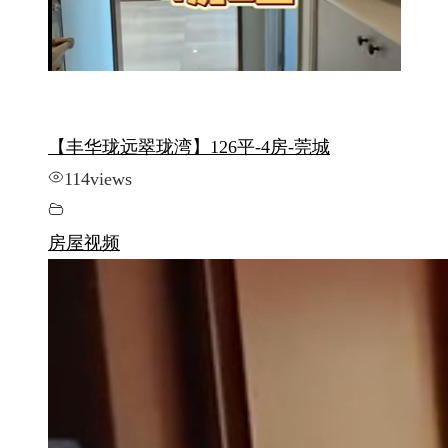
【丰华珑远翠珑湾】126平-4房-莞城
114
views
房屋视频