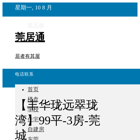
星期一, 10 8 月
留言板
莞居通
居者有其屋
电话联系
首页
楼盘
【丰华珑远翠珑
学校
湾】99平-3房-莞
住宅
自建房
城
东莞