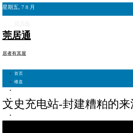
星期五, 7 8 月
留言板
莞居通
居者有其屋
首页
楼盘
学校
住宅
文史充电站-封建糟粕的来
自建房
东莞
城市更新
房产政策