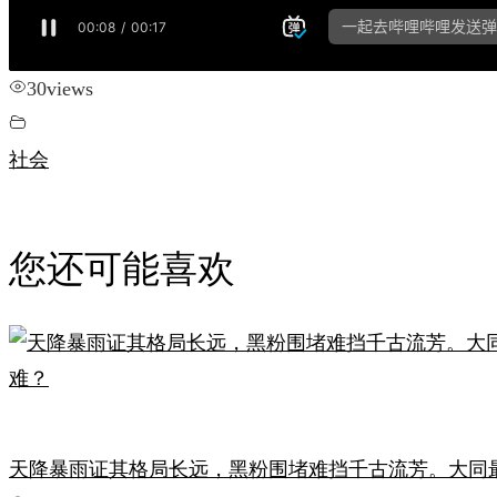
30
views
社会
您还可能喜欢
天降暴雨证其格局长远，黑粉围堵难挡千古流芳。大同