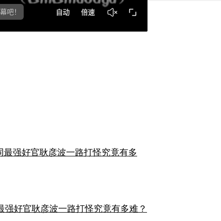
最强好官耿彦波一路打怪究竟有多难？