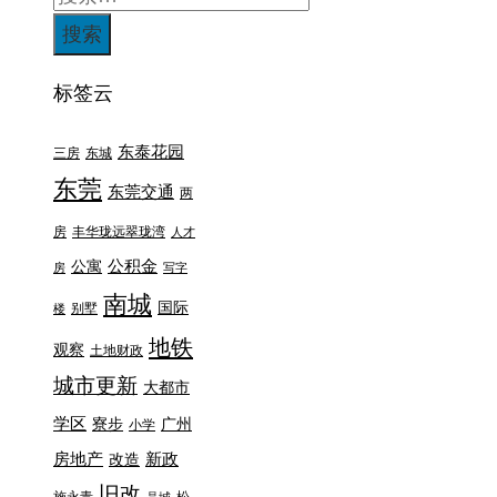
标签云
东泰花园
三房
东城
东莞
东莞交通
两
房
丰华珑远翠珑湾
人才
公积金
公寓
房
写字
南城
国际
别墅
楼
地铁
观察
土地财政
城市更新
大都市
学区
寮步
广州
小学
房地产
新政
改造
旧改