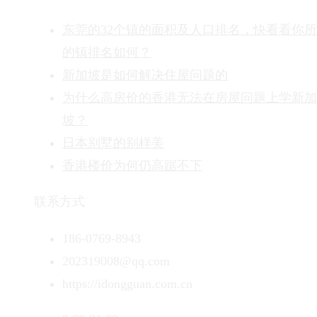
东莞的32个镇的面积及人口排名，快看看你
的镇排名如何？
新加坡是如何解决住屋问题的
为什么高房价的香港无法在房屋问题上学新加
坡？
日本别墅的别样美
香港楼价为何仍高踞不下
联系方式
186-0769-8943
202319008@qq.com
https://idongguan.com.cn