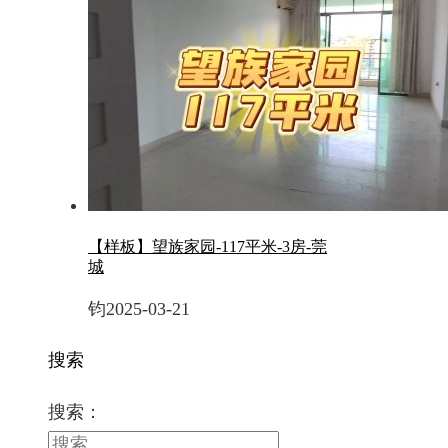
【样板】望族家园-117平米-3房-莞
城
钧
2025-03-21
搜索
搜索：