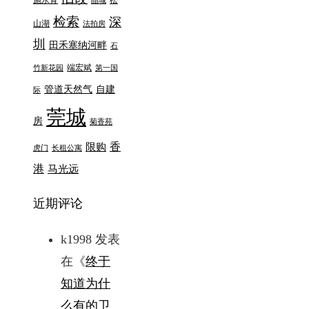
施永青
松
晶城
检索
深
山湖
法拍房
圳
田禾塞纳河畔
石
端宏斌
竹新花园
第一国
管道天然气
自建
际
莞城
房
菊香苑
香
限购
虎门
长租公寓
港
马光远
近期评论
k1998
发表
在《
终于
知道为什
么有的卫