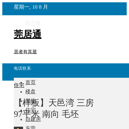
星期一, 10 8 月
留言板
莞居通
居者有其屋
电话联系
首页
住宅
楼盘
【样板】天邑湾 三房
学校
住宅
97平米 南向 毛坯
自建房
东莞