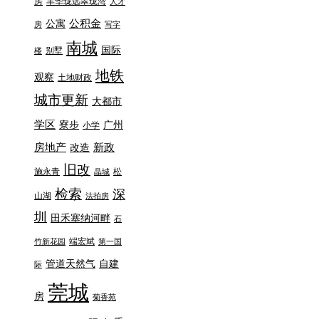
房
丰华珑远翠珑湾
人才
公积金
公寓
房
写字
南城
国际
别墅
楼
地铁
观察
土地财政
城市更新
大都市
学区
寮步
广州
小学
房地产
新政
改造
旧改
施永青
松
晶城
检索
深
山湖
法拍房
圳
田禾塞纳河畔
石
端宏斌
竹新花园
第一国
管道天然气
自建
际
莞城
房
菊香苑