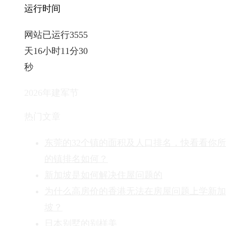
运行时间
网站已运行3555
天16小时11分31
秒
2026年建军节
热门文章
东莞的32个镇的面积及人口排名，快看看你
的镇排名如何？
新加坡是如何解决住屋问题的
为什么高房价的香港无法在房屋问题上学新加
坡？
日本别墅的别样美