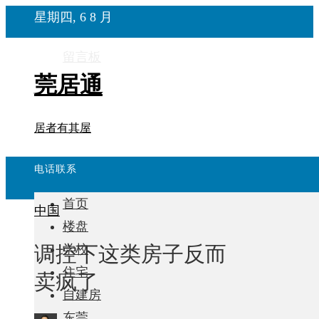
星期四, 6 8 月
留言板
莞居通
居者有其屋
电话联系
首页
中国
楼盘
调控下这类房子反而
学校
住宅
卖疯了
自建房
东莞