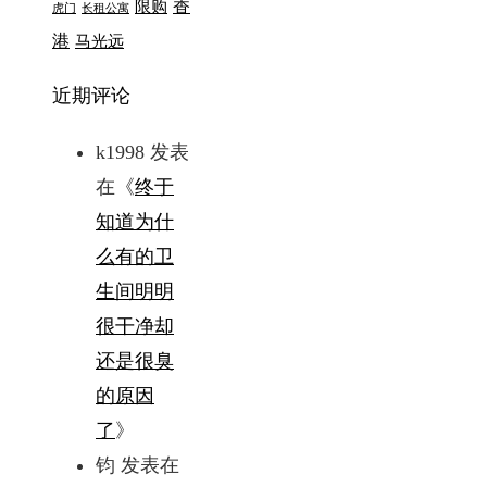
香
限购
虎门
长租公寓
港
马光远
近期评论
k1998
发表
在《
终于
知道为什
么有的卫
生间明明
很干净却
还是很臭
的原因
了
》
钧
发表在