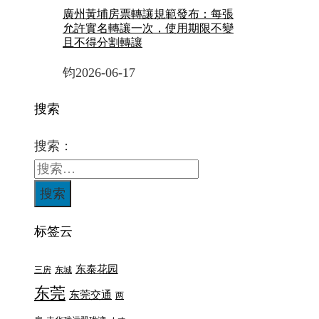
廣州黃埔房票轉讓規範發布：每張
允許實名轉讓一次，使用期限不變
且不得分割轉讓
钧
2026-06-17
搜索
搜索：
标签云
东泰花园
三房
东城
东莞
东莞交通
两