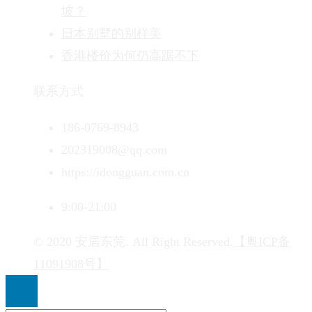
坡？
日本别墅的别样美
香港楼价为何仍高踞不下
联系方式
186-0769-8943
202319008@qq.com
https://idongguan.com.cn
9:00-21:00
© 2020 安居东莞. All Right Reserved.
【粤ICP备
11091908号】