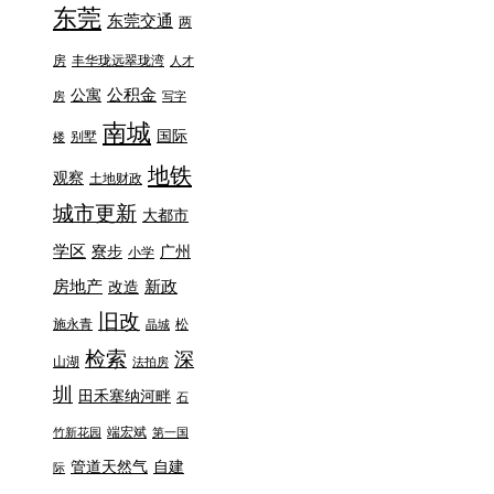
东莞
东莞交通
两
房
丰华珑远翠珑湾
人才
公积金
公寓
房
写字
南城
国际
别墅
楼
地铁
观察
土地财政
城市更新
大都市
学区
寮步
广州
小学
房地产
新政
改造
旧改
施永青
松
晶城
检索
深
山湖
法拍房
圳
田禾塞纳河畔
石
端宏斌
竹新花园
第一国
管道天然气
自建
际