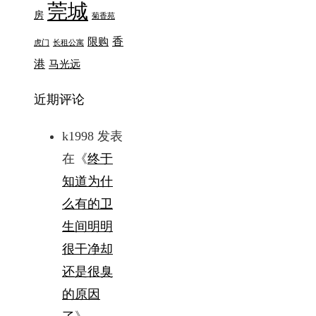
莞城
房
菊香苑
香
限购
虎门
长租公寓
港
马光远
近期评论
k1998
发表
在《
终于
知道为什
么有的卫
生间明明
很干净却
还是很臭
的原因