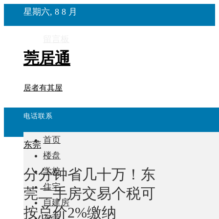
星期六, 8 8 月
留言板
莞居通
居者有其屋
电话联系
首页
东莞
楼盘
分分钟省几十万！东
学校
住宅
莞二手房交易个税可
自建房
按总价2%缴纳
东莞