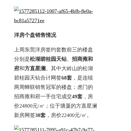
洋房个盘销售情况
上周东莞洋房签约套数前三的楼盘
分别是
松湖碧桂园天钻
、
招商雍和
府
和
方直星澜
。其中大岭山的松湖
碧桂园天钻合计网签
68套
，是连续
两周蝉联销售冠军的楼盘；虎门的
招商雍和府一手住宅成交
49
套
，房
价24800元/㎡；位于塘厦的方直星澜
新房网签
38套
，房价22400元/㎡。