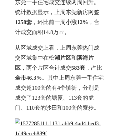
东莞一手住宅成交连续两周回升。
统计数据显示，上周东莞新房网签
1258套
，环比前一周
小涨12%
，合
计成交面积14.8万㎡。
从区域成交上看，上周东莞热门成
交区域集中在松
湖片区
和
滨海片
区
，两个片区合计成交
583套
，占比
全市46.3%
。其中上周东莞一手住宅
成交超100套的有
4个
镇街，分别是
成交了123套的塘厦、113套的虎
门、110套的沙田和100套的寮步。