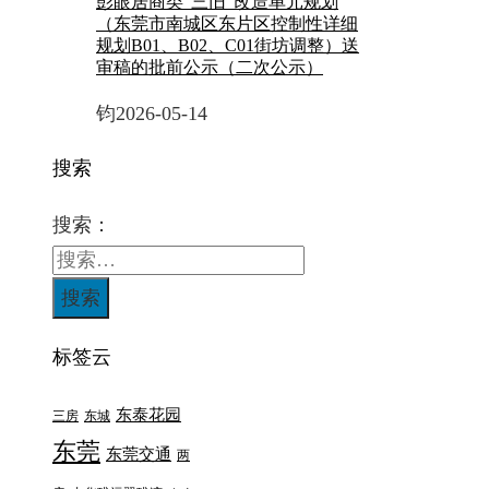
彭眼居商类“三旧”改造单元规划
（东莞市南城区东片区控制性详细
规划B01、B02、C01街坊调整）送
审稿的批前公示（二次公示）
钧
2026-05-14
搜索
搜索：
标签云
东泰花园
三房
东城
东莞
东莞交通
两