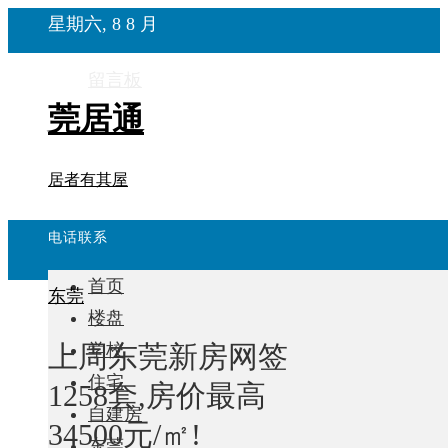
星期六, 8 8 月
留言板
莞居通
居者有其屋
电话联系
首页
东莞
楼盘
上周东莞新房网签
学校
住宅
1258套,房价最高
自建房
34500元/㎡!
东莞