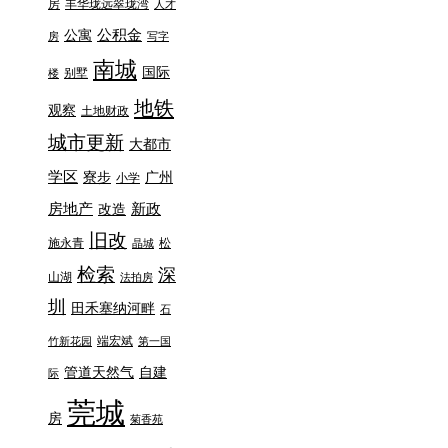
房
丰华珑远翠珑湾
人才
公积金
公寓
房
写字
南城
国际
别墅
楼
地铁
观察
土地财政
城市更新
大都市
学区
寮步
广州
小学
房地产
新政
改造
旧改
施永青
松
晶城
检索
深
山湖
法拍房
圳
田禾塞纳河畔
石
端宏斌
竹新花园
第一国
管道天然气
自建
际
莞城
房
菊香苑