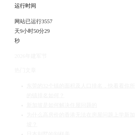
运行时间
网站已运行3557
天9小时50分30
秒
2026年建军节
热门文章
东莞的32个镇的面积及人口排名，快看看你
的镇排名如何？
新加坡是如何解决住屋问题的
为什么高房价的香港无法在房屋问题上学新加
坡？
日本别墅的别样美