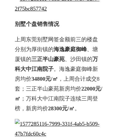
别墅个盘销售情况
上周东莞别墅网签金额前三的楼盘
分别为厚街镇的
海逸豪庭御峰
、塘
厦镇的
三正半山豪苑
、沙田镇的
万
科大中江南院子
。海逸豪庭御峰新
房均价
34800元/㎡
，上周合计成交8
套；三正半山豪苑新房均价
22000元/
㎡
；万科大中江南院子连续三周登
榜，新房均价
28300元/㎡
。