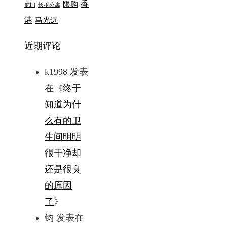
香
限购
虎门
长租公寓
港
马光远
近期评论
k1998
发表
在《
终于
知道为什
么有的卫
生间明明
很干净却
还是很臭
的原因
了
》
钧
发表在