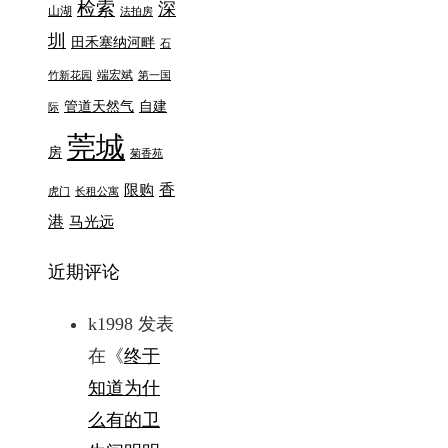
检索
深
山湖
法拍房
圳
田禾塞纳河畔
石
端宏斌
竹新花园
第一国
管道天然气
自建
际
莞城
房
菊香苑
香
限购
虎门
长租公寓
港
马光远
近期评论
k1998
发表
在《
终于
知道为什
么有的卫