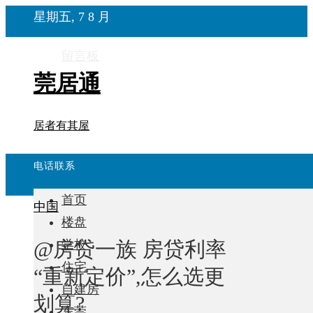
星期五, 7 8 月
留言板
莞居通
居者有其屋
电话联系
首页
中国
楼盘
@房贷一族 房贷利率
学校
住宅
“重新定价”,怎么选更
自建房
划算?
东莞