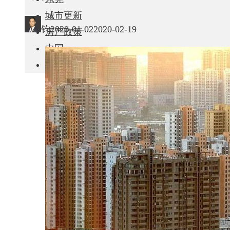
城市更新
钧
2020-01-02
2020-02-19
房产政策
中国
其他