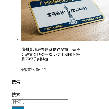
廣州黃埔房票轉讓規範發布：每張
允許實名轉讓一次，使用期限不變
且不得分割轉讓
钧
2026-06-17
搜索
搜索：