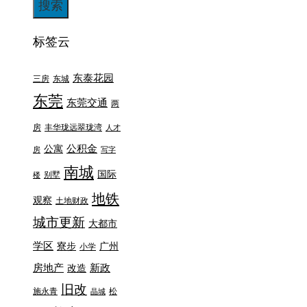
标签云
东泰花园
三房
东城
东莞
东莞交通
两
房
丰华珑远翠珑湾
人才
公积金
公寓
房
写字
南城
国际
别墅
楼
地铁
观察
土地财政
城市更新
大都市
学区
寮步
广州
小学
房地产
新政
改造
旧改
施永青
松
晶城