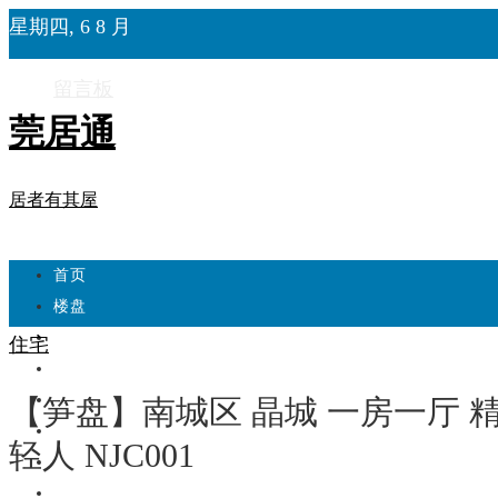
星期四, 6 8 月
留言板
莞居通
居者有其屋
首页
楼盘
学校
住宅
住宅
自建房
【笋盘】南城区 晶城 一房一厅 
东莞
轻人 NJC001
城市更新
房产政策