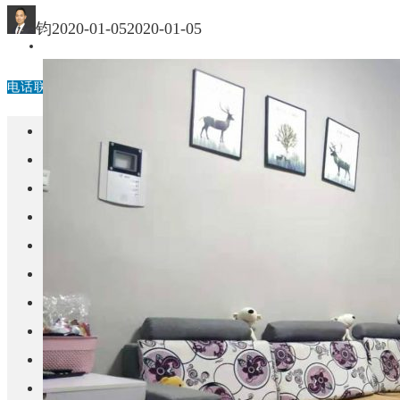
中国
钧
2020-01-05
2020-01-05
其他
电话联系
首页
楼盘
学校
住宅
自建房
东莞
城市更新
房产政策
中国
其他