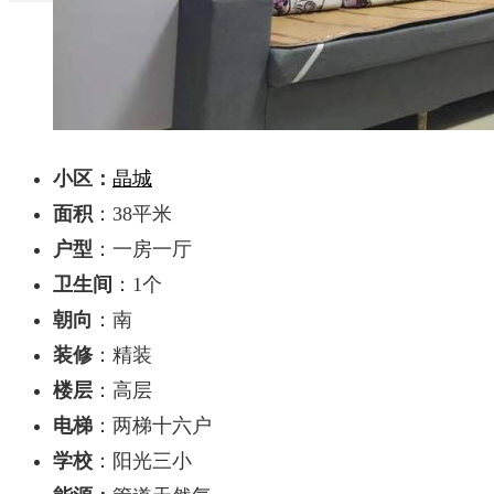
小区：
晶城
面积
：38平米
户型
：一房一厅
卫生间
：1个
朝向
：南
装修
：精装
楼层
：高层
电梯
：两梯十六户
学校
：阳光三小