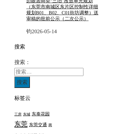
彭眼居商类“三旧”改造单元规划
（东莞市南城区东片区控制性详细
规划B01、B02、C01街坊调整）送
审稿的批前公示（二次公示）
钧
2026-05-14
搜索
搜索：
标签云
东泰花园
三房
东城
东莞
东莞交通
两