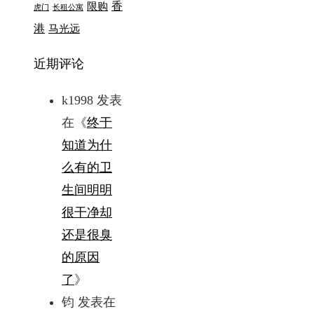
香
限购
虎门
长租公寓
港
马光远
近期评论
k1998
发表
在《
终于
知道为什
么有的卫
生间明明
很干净却
还是很臭
的原因
了
》
钧
发表在