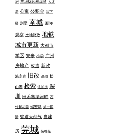
房
丰华珑远翠珑湾
人才
公积金
公寓
房
写字
南城
国际
别墅
楼
地铁
观察
土地财政
城市更新
大都市
学区
寮步
广州
小学
房地产
新政
改造
旧改
施永青
松
晶城
检索
深
山湖
法拍房
圳
田禾塞纳河畔
石
端宏斌
竹新花园
第一国
管道天然气
自建
际
莞城
房
菊香苑