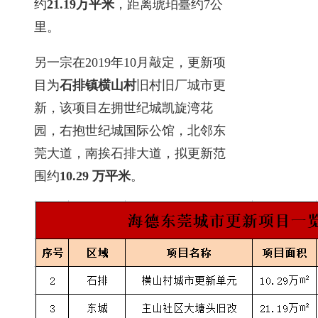
约
21.19万平米
，距离琥珀臺约7公
里。
另一宗在2019年10月敲定，更新项
目为
石排镇横山村
旧村旧厂城市更
新，该项目左拥世纪城凯旋湾花
园，右抱世纪城国际公馆，北邻东
莞大道，南挨石排大道，拟更新范
围约
10.29 万平米
。