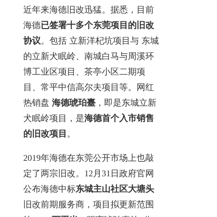
近年来海德旧改迅猛。据悉，目前
海德
已签署十多个东莞项目的旧改
协议
。包括 立新洋杞坑项目与 东城
的立新犬眠岭、南城白马与周溪环
博工业区项目、茶亭小区二期项
目、常平中信高尔夫项目等。网红
热销盘
海德琥珀臺
，即是东城立新
犬眠岭项目，是
海德首个入市销售
的旧改项目
。
2019年海德在东莞公开市场上也敲
定了两宗旧改。12月31日政府官网
公布海德中标
东城主山社区大塘头
旧改前期服务商，项目拟更新范围