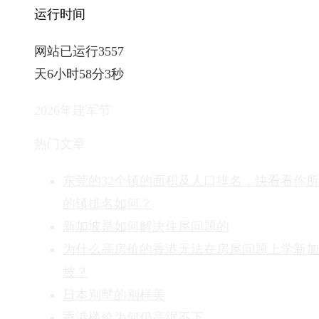
运行时间
网站已运行3557
天6小时58分4秒
2026年建军节
热门文章
东莞的32个镇的面积及人口排名，快看看你
的镇排名如何？
新加坡是如何解决住屋问题的
为什么高房价的香港无法在房屋问题上学新加
坡？
日本别墅的别样美
香港楼价为何仍高踞不下