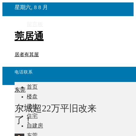
星期六, 8 8 月
留言板
莞居通
居者有其屋
电话联系
首页
东莞
楼盘
东城超22万平旧改来
学校
住宅
了！
自建房
东莞