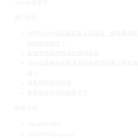
2026年建军节
热门文章
东莞的32个镇的面积及人口排名，快看看你
的镇排名如何？
新加坡是如何解决住屋问题的
为什么高房价的香港无法在房屋问题上学新加
坡？
日本别墅的别样美
香港楼价为何仍高踞不下
联系方式
186-0769-8943
202319008@qq.com