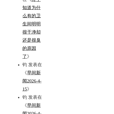
知道为什
么有的卫
生间明明
很干净却
还是很臭
的原因
了
》
钧
发表在
《
早间新
闻2026-4-
15
》
钧
发表在
《
早间新
闻2026-4-