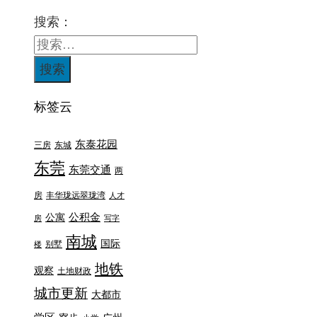
搜索：
标签云
东泰花园
三房
东城
东莞
东莞交通
两
房
丰华珑远翠珑湾
人才
公积金
公寓
房
写字
南城
国际
别墅
楼
地铁
观察
土地财政
城市更新
大都市