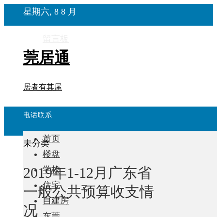
星期六, 8 8 月
留言板
莞居通
居者有其屋
电话联系
首页
未分类
楼盘
2019年1-12月广东省
学校
住宅
一般公共预算收支情
自建房
况
东莞