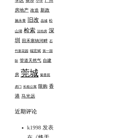
学区
寮步
广州
小学
房地产
新政
改造
旧改
施永青
松
晶城
检索
深
山湖
法拍房
圳
田禾塞纳河畔
石
端宏斌
竹新花园
第一国
管道天然气
自建
际
莞城
房
菊香苑
香
限购
虎门
长租公寓
港
马光远
近期评论
k1998
发表
在《
终于