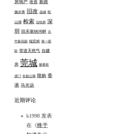
房地产
新政
改造
旧改
施永青
松
晶城
检索
深
山湖
法拍房
圳
田禾塞纳河畔
石
端宏斌
竹新花园
第一国
管道天然气
自建
际
莞城
房
菊香苑
香
限购
虎门
长租公寓
港
马光远
近期评论
k1998
发表
在《
终于