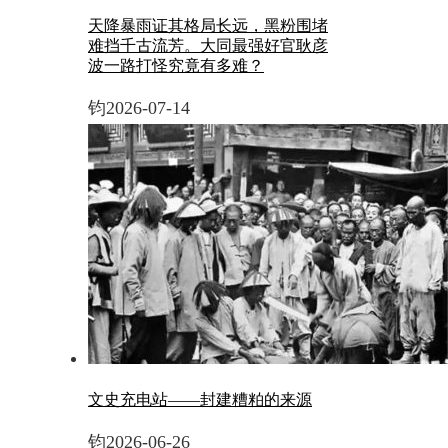
天降暴雨证其格局长远，黑粉围堵
难挡千古流芳。大同最强好官耿彦
波一路打怪究竟有多难？
钧
2026-07-14
文史充电站——封建糟粕的来源
钧
2026-06-26