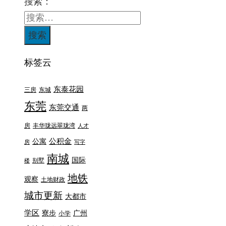
搜索：
标签云
东泰花园
三房
东城
东莞
东莞交通
两
房
丰华珑远翠珑湾
人才
公积金
公寓
房
写字
南城
国际
别墅
楼
地铁
观察
土地财政
城市更新
大都市
学区
寮步
广州
小学