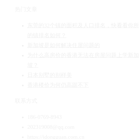
热门文章
东莞的32个镇的面积及人口排名，快看看你
的镇排名如何？
新加坡是如何解决住屋问题的
为什么高房价的香港无法在房屋问题上学新加
坡？
日本别墅的别样美
香港楼价为何仍高踞不下
联系方式
186-0769-8943
202319008@qq.com
https://idongguan.com.cn