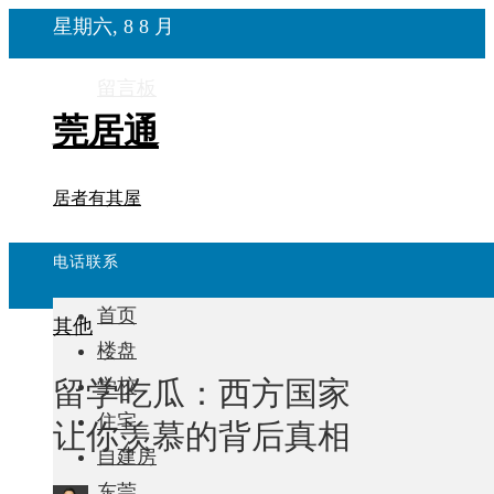
星期六, 8 8 月
留言板
莞居通
居者有其屋
电话联系
首页
其他
楼盘
留学吃瓜：西方国家
学校
住宅
让你羡慕的背后真相
自建房
东莞