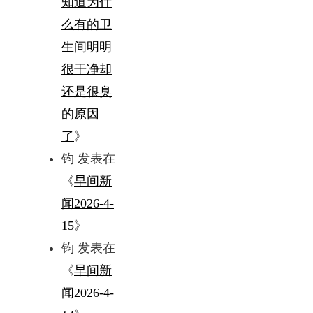
知道为什
么有的卫
生间明明
很干净却
还是很臭
的原因
了
》
钧
发表在
《
早间新
闻2026-4-
15
》
钧
发表在
《
早间新
闻2026-4-