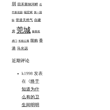
圳
田禾塞纳河畔
石
端宏斌
竹新花园
第一国
管道天然气
自建
际
莞城
房
菊香苑
香
限购
虎门
长租公寓
港
马光远
近期评论
k1998
发表
在《
终于
知道为什
么有的卫
生间明明