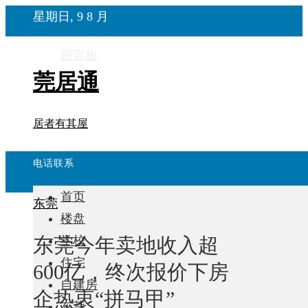
星期日, 9 8 月
留言板
莞居通
居者有其屋
电话联系
首页
东莞
楼盘
东莞今年卖地收入超
学校
住宅
600亿，终次报价下房
自建房
企热衷“拼马甲”
东莞