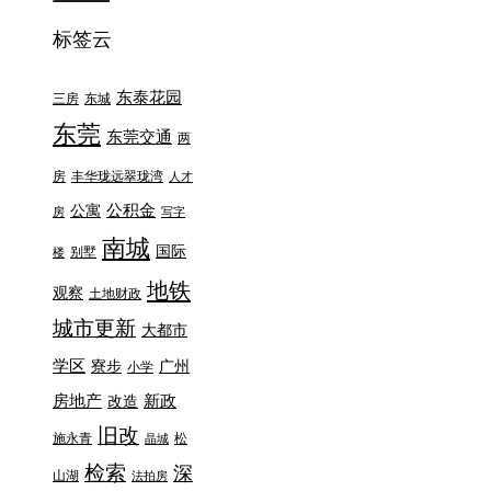
标签云
东泰花园
三房
东城
东莞
东莞交通
两
房
丰华珑远翠珑湾
人才
公积金
公寓
房
写字
南城
国际
别墅
楼
地铁
观察
土地财政
城市更新
大都市
学区
寮步
广州
小学
房地产
新政
改造
旧改
施永青
松
晶城
检索
深
山湖
法拍房