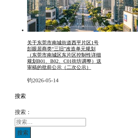
关于东莞市南城街道西平片区1号
彭眼居商类“三旧”改造单元规划
（东莞市南城区东片区控制性详细
规划B01、B02、C01街坊调整）送
审稿的批前公示（二次公示）
钧
2026-05-14
搜索
搜索：