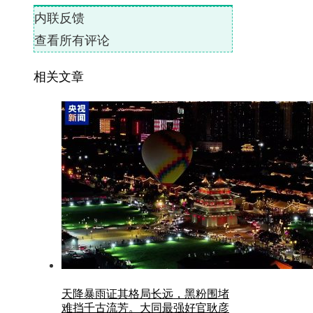
内联反馈
查看所有评论
相关文章
天降暴雨证其格局长远，黑粉围堵
难挡千古流芳。大同最强好官耿彦