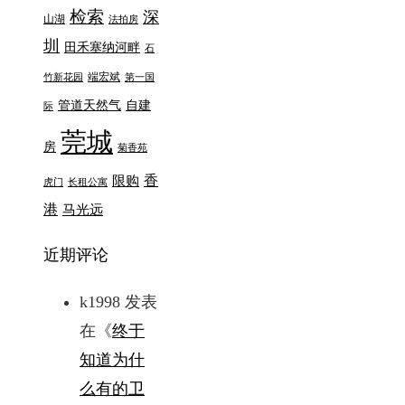
检索
深
山湖
法拍房
圳
田禾塞纳河畔
石
端宏斌
竹新花园
第一国
管道天然气
自建
际
莞城
房
菊香苑
香
限购
虎门
长租公寓
港
马光远
近期评论
k1998
发表
在《
终于
知道为什
么有的卫