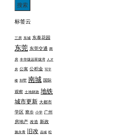
标签云
东泰花园
三房
东城
东莞
东莞交通
两
房
丰华珑远翠珑湾
人才
公积金
公寓
房
写字
南城
国际
别墅
楼
地铁
观察
土地财政
城市更新
大都市
学区
寮步
广州
小学
房地产
新政
改造
旧改
施永青
松
晶城