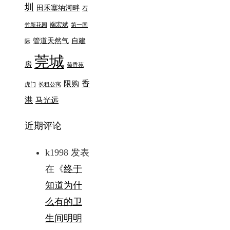
圳
田禾塞纳河畔
石
端宏斌
竹新花园
第一国
管道天然气
自建
际
莞城
房
菊香苑
香
限购
虎门
长租公寓
港
马光远
近期评论
k1998
发表
在《
终于
知道为什
么有的卫
生间明明