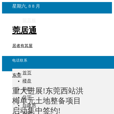
星期六, 8 8 月
留言板
莞居通
居者有其屋
电话联系
首页
东莞
楼盘
重大进展!东莞西站洪
学校
住宅
梅单元土地整备项目
自建房
启动集中签约!
东莞