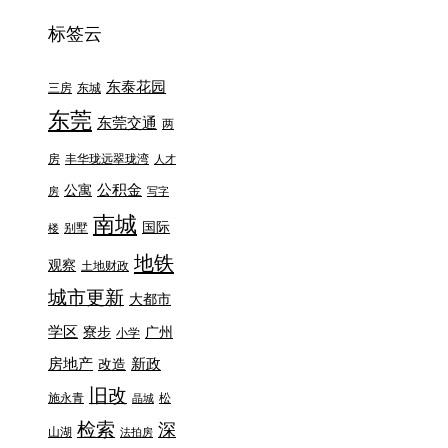
标签云
东泰花园
三房
东城
东莞
东莞交通
两
房
丰华珑远翠珑湾
人才
公积金
公寓
房
写字
南城
国际
别墅
楼
地铁
观察
土地财政
城市更新
大都市
学区
寮步
广州
小学
房地产
新政
改造
旧改
施永青
松
晶城
检索
深
山湖
法拍房