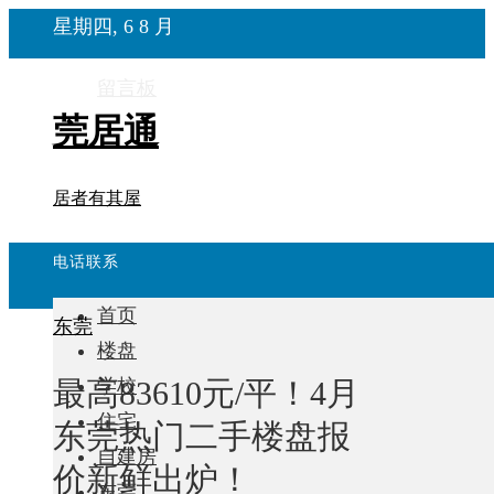
星期四, 6 8 月
留言板
莞居通
居者有其屋
电话联系
首页
东莞
楼盘
最高83610元/平！4月
学校
住宅
东莞热门二手楼盘报
自建房
价新鲜出炉！
东莞