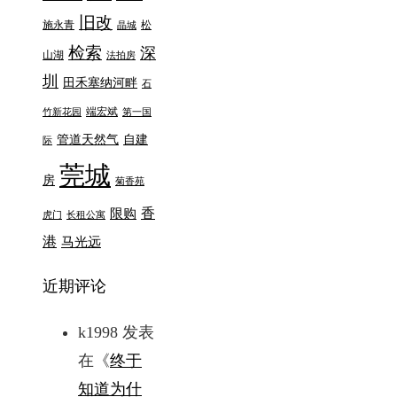
旧改
施永青
松
晶城
检索
深
山湖
法拍房
圳
田禾塞纳河畔
石
端宏斌
竹新花园
第一国
管道天然气
自建
际
莞城
房
菊香苑
香
限购
虎门
长租公寓
港
马光远
近期评论
k1998
发表
在《
终于
知道为什