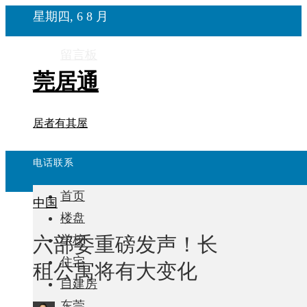
星期四, 6 8 月
留言板
莞居通
居者有其屋
电话联系
首页
中国
楼盘
六部委重磅发声！长
学校
住宅
租公寓将有大变化
自建房
东莞