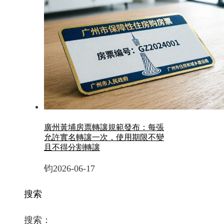
廣州黃埔房票轉讓規範發布：每張
允許實名轉讓一次，使用期限不變
且不得分割轉讓
钧
2026-06-17
搜索
搜索：