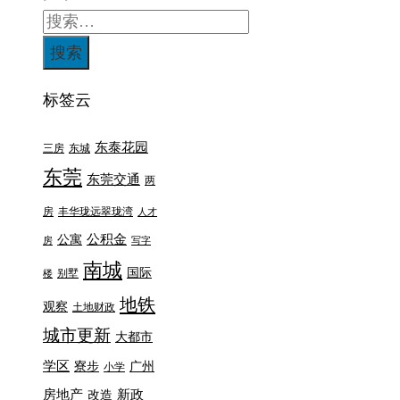
标签云
东泰花园
三房
东城
东莞
东莞交通
两
房
丰华珑远翠珑湾
人才
公积金
公寓
房
写字
南城
国际
别墅
楼
地铁
观察
土地财政
城市更新
大都市
学区
寮步
广州
小学
房地产
新政
改造