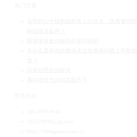
热门文章
东莞的32个镇的面积及人口排名，快看看你
的镇排名如何？
新加坡是如何解决住屋问题的
为什么高房价的香港无法在房屋问题上学新加
坡？
日本别墅的别样美
香港楼价为何仍高踞不下
联系方式
186-0769-8943
202319008@qq.com
https://idongguan.com.cn