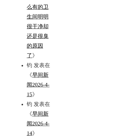
么有的卫
生间明明
很干净却
还是很臭
的原因
了
》
钧
发表在
《
早间新
闻2026-4-
15
》
钧
发表在
《
早间新
闻2026-4-
14
》