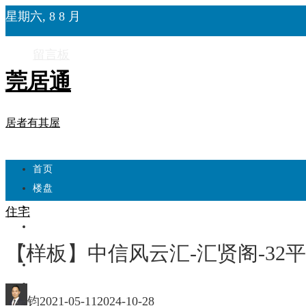
星期六, 8 8 月
留言板
莞居通
居者有其屋
首页
楼盘
学校
住宅
住宅
自建房
【样板】中信风云汇-汇贤阁-32
东莞
城市更新
钧
2021-05-11
2024-10-28
房产政策