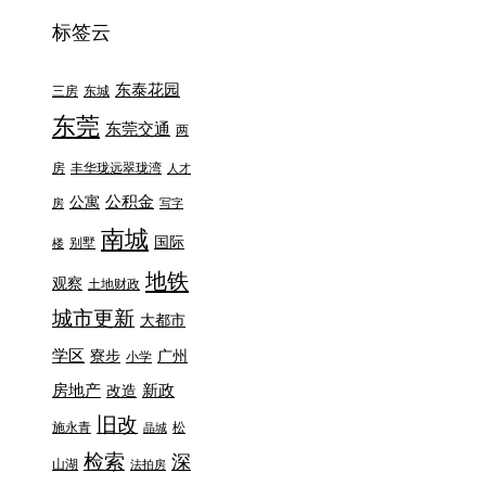
标签云
东泰花园
三房
东城
东莞
东莞交通
两
房
丰华珑远翠珑湾
人才
公积金
公寓
房
写字
南城
国际
别墅
楼
地铁
观察
土地财政
城市更新
大都市
学区
寮步
广州
小学
房地产
新政
改造
旧改
施永青
松
晶城
检索
深
山湖
法拍房