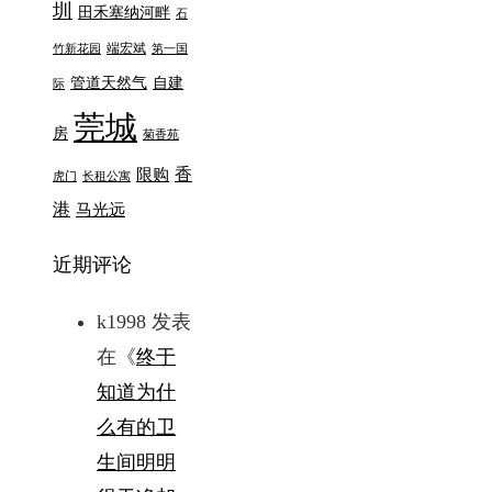
圳
田禾塞纳河畔
石
端宏斌
竹新花园
第一国
管道天然气
自建
际
莞城
房
菊香苑
香
限购
虎门
长租公寓
港
马光远
近期评论
k1998
发表
在《
终于
知道为什
么有的卫
生间明明