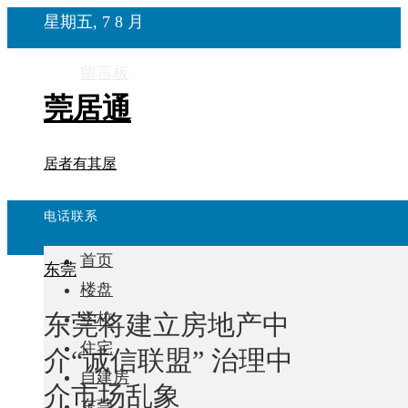
星期五, 7 8 月
留言板
莞居通
居者有其屋
电话联系
首页
东莞
楼盘
东莞将建立房地产中
学校
住宅
介“诚信联盟” 治理中
自建房
介市场乱象
东莞