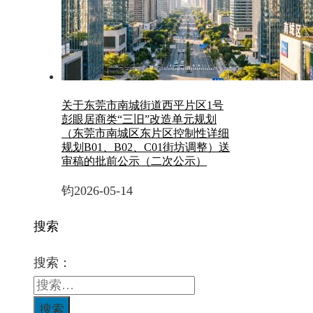
关于东莞市南城街道西平片区1号
彭眼居商类“三旧”改造单元规划
（东莞市南城区东片区控制性详细
规划B01、B02、C01街坊调整）送
审稿的批前公示（二次公示）
钧
2026-05-14
搜索
搜索：