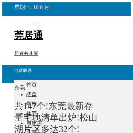
星期一, 10 8 月
留言板
莞居通
居者有其屋
电话联系
首页
东莞
楼盘
共147个!东莞最新存
学校
住宅
量宅地清单出炉!松山
自建房
湖片区多达32个!
东莞