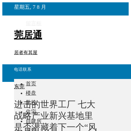
星期五, 7 8 月
留言板
莞居通
居者有其屋
电话联系
首页
东莞
楼盘
进击的世界工厂 七大
学校
住宅
战略产业新兴基地里
自建房
是否潜藏着下一个“风
东莞