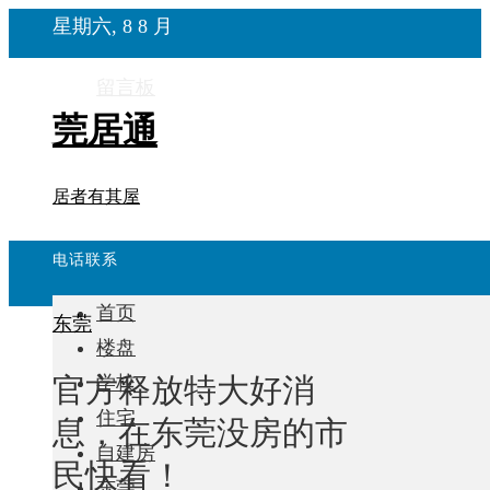
星期六, 8 8 月
留言板
莞居通
居者有其屋
电话联系
首页
东莞
楼盘
官方释放特大好消
学校
住宅
息，在东莞没房的市
自建房
民快看！
东莞