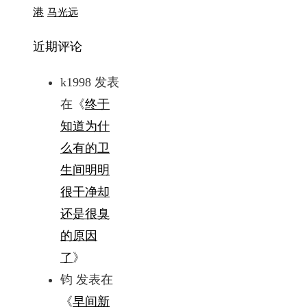
港
马光远
近期评论
k1998
发表
在《
终于
知道为什
么有的卫
生间明明
很干净却
还是很臭
的原因
了
》
钧
发表在
《
早间新