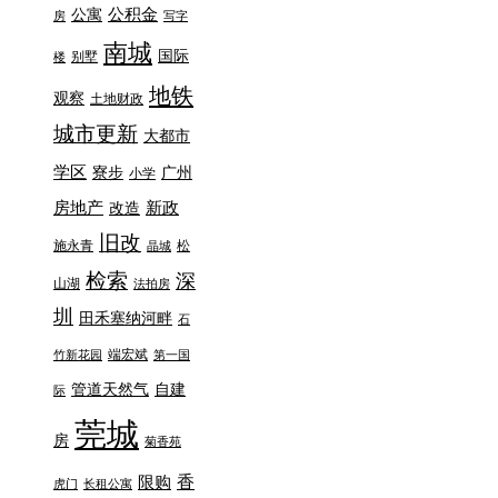
公积金
公寓
房
写字
南城
国际
别墅
楼
地铁
观察
土地财政
城市更新
大都市
学区
寮步
广州
小学
房地产
新政
改造
旧改
施永青
松
晶城
检索
深
山湖
法拍房
圳
田禾塞纳河畔
石
端宏斌
竹新花园
第一国
管道天然气
自建
际
莞城
房
菊香苑
香
限购
虎门
长租公寓