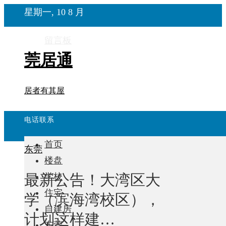
星期一, 10 8 月
留言板
莞居通
居者有其屋
电话联系
首页
东莞
楼盘
最新公告！大湾区大
学校
住宅
学（滨海湾校区），
自建房
计划这样建…
东莞