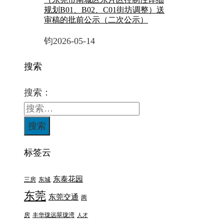
规划B01、B02、C01街坊调整）送
审稿的批前公示（二次公示）
钧
2026-05-14
搜索
搜索：
标签云
东泰花园
三房
东城
东莞
东莞交通
两
房
丰华珑远翠珑湾
人才