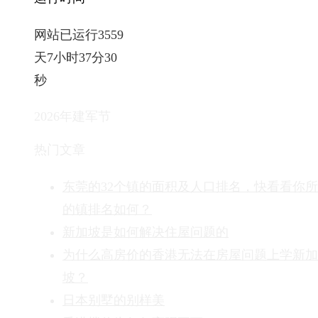
网站已运行3559
天7小时37分32
秒
2026年建军节
热门文章
东莞的32个镇的面积及人口排名，快看看你
的镇排名如何？
新加坡是如何解决住屋问题的
为什么高房价的香港无法在房屋问题上学新加
坡？
日本别墅的别样美