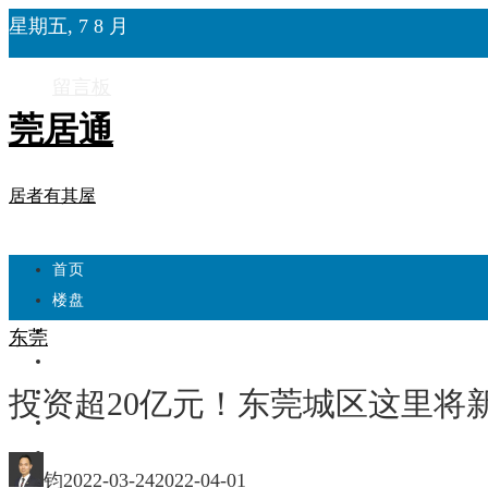
星期五, 7 8 月
留言板
莞居通
居者有其屋
首页
楼盘
学校
东莞
住宅
自建房
投资超20亿元！东莞城区这里将
东莞
城市更新
钧
2022-03-24
2022-04-01
房产政策