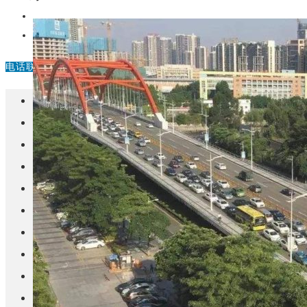
中国
其他
电话联系
首页
楼盘
学校
住宅
自建房
东莞
城市更新
房产政策
中国
其他