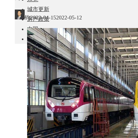
城市更新
钧
2022-04-15
2022-05-12
房产政策
中国
其他