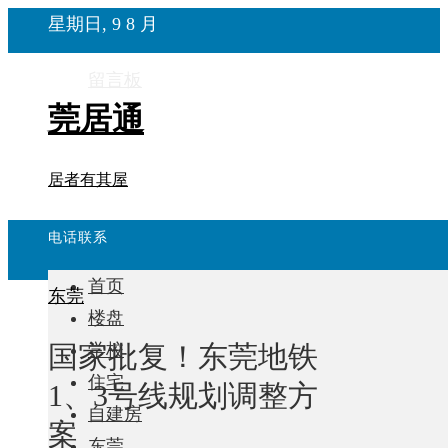
星期日, 9 8 月
留言板
莞居通
居者有其屋
电话联系
首页
东莞
楼盘
国家批复！东莞地铁
学校
住宅
1、3号线规划调整方
自建房
案
东莞