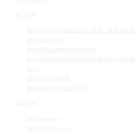
2026年建军节
热门文章
东莞的32个镇的面积及人口排名，快看看你
的镇排名如何？
新加坡是如何解决住屋问题的
为什么高房价的香港无法在房屋问题上学新加
坡？
日本别墅的别样美
香港楼价为何仍高踞不下
联系方式
186-0769-8943
202319008@qq.com