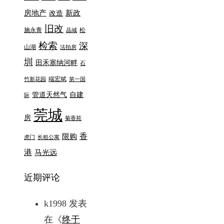
房地产
新政
改造
旧改
施永青
松
晶城
检索
深
山湖
法拍房
圳
田禾塞纳河畔
石
端宏斌
竹新花园
第一国
管道天然气
自建
际
莞城
房
菊香苑
香
限购
虎门
长租公寓
港
马光远
近期评论
k1998
发表
在《
终于