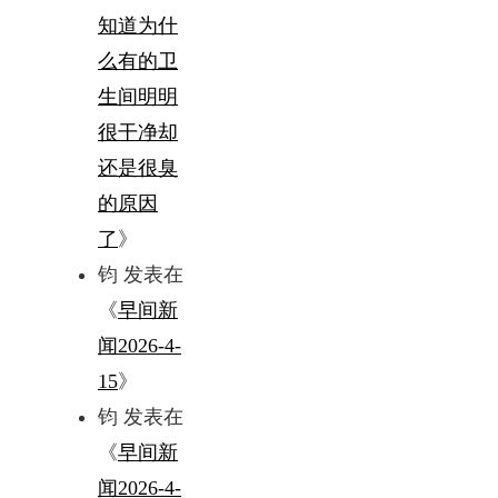
知道为什
么有的卫
生间明明
很干净却
还是很臭
的原因
了
》
钧
发表在
《
早间新
闻2026-4-
15
》
钧
发表在
《
早间新
闻2026-4-