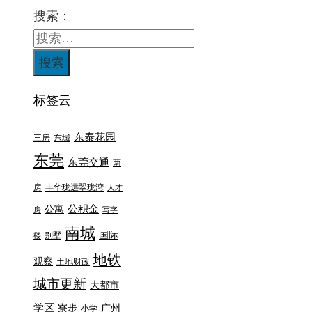
搜索：
标签云
东泰花园
三房
东城
东莞
东莞交通
两
房
丰华珑远翠珑湾
人才
公积金
公寓
房
写字
南城
国际
别墅
楼
地铁
观察
土地财政
城市更新
大都市
学区
寮步
广州
小学