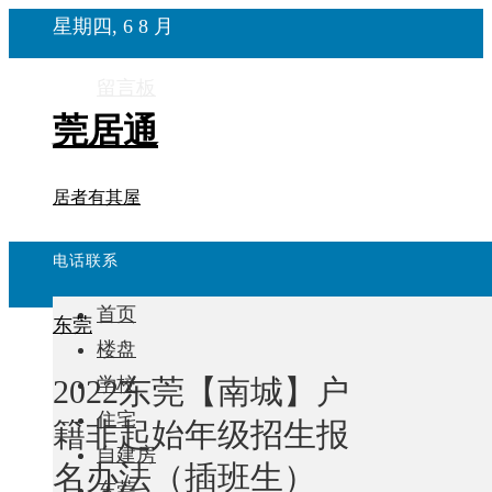
星期四, 6 8 月
留言板
莞居通
居者有其屋
电话联系
首页
东莞
楼盘
2022东莞【南城】户
学校
住宅
籍非起始年级招生报
自建房
名办法（插班生）
东莞