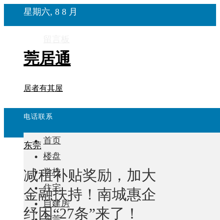
星期六, 8 8 月
留言板
莞居通
居者有其屋
电话联系
首页
东莞
楼盘
减租补贴奖励，加大
学校
住宅
金融扶持！南城惠企
自建房
纾困“27条”来了！
东莞