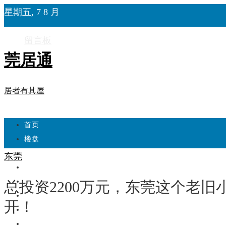
星期五, 7 8 月
留言板
莞居通
居者有其屋
首页
楼盘
学校
东莞
住宅
自建房
总投资2200万元，东莞这个老
东莞
开！
城市更新
房产政策