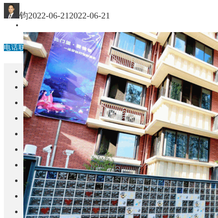
中国
钧
2022-06-21
2022-06-21
其他
电话联系
首页
楼盘
学校
住宅
自建房
东莞
城市更新
房产政策
中国
其他