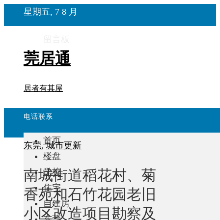
星期五, 7 8 月
留言板
莞居通
居者有其屋
电话联系
首页
东莞
,
城市更新
楼盘
南城街道稻花村、菊
学校
住宅
香苑和石竹花园老旧
自建房
小区改造项目勘察及
东莞