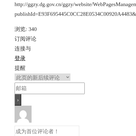
http://ggzy.dg.gov.cn/ggzy/website/WebPagesManageme
publishId=E93F695445C0CC28E0534C00920A4483&f
浏览:
340
订阅评论
连接与
登录
提醒