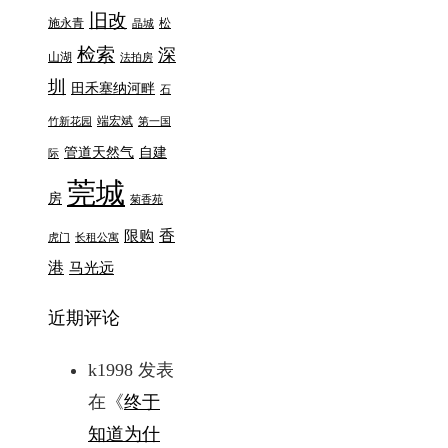
旧改
施永青
松
晶城
检索
深
山湖
法拍房
圳
田禾塞纳河畔
石
端宏斌
竹新花园
第一国
管道天然气
自建
际
莞城
房
菊香苑
香
限购
虎门
长租公寓
港
马光远
近期评论
k1998
发表
在《
终于
知道为什