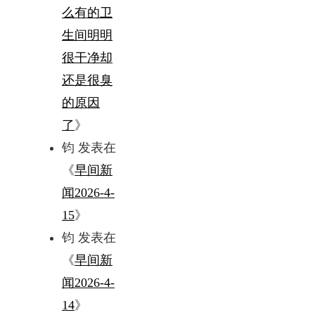
么有的卫
生间明明
很干净却
还是很臭
的原因
了
》
钧
发表在
《
早间新
闻2026-4-
15
》
钧
发表在
《
早间新
闻2026-4-
14
》