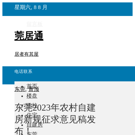
星期六, 8 8 月
留言板
莞居通
居者有其屋
电话联系
首页
东莞
,
置顶
楼盘
东莞2023年农村自建
学校
住宅
房新规征求意见稿发
自建房
布！
东莞