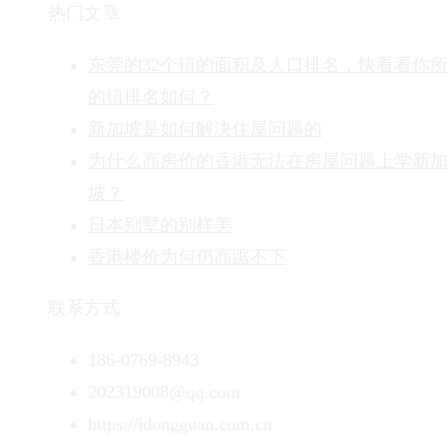
热门文章
东莞的32个镇的面积及人口排名，快看看你
的镇排名如何？
新加坡是如何解决住屋问题的
为什么高房价的香港无法在房屋问题上学新加
坡？
日本别墅的别样美
香港楼价为何仍高踞不下
联系方式
186-0769-8943
202319008@qq.com
https://idongguan.com.cn