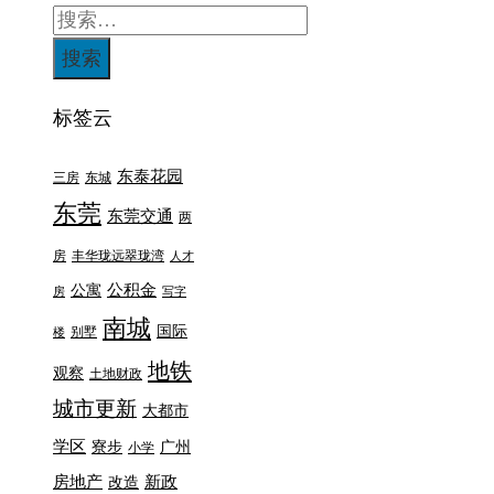
标签云
东泰花园
三房
东城
东莞
东莞交通
两
房
丰华珑远翠珑湾
人才
公积金
公寓
房
写字
南城
国际
别墅
楼
地铁
观察
土地财政
城市更新
大都市
学区
寮步
广州
小学
房地产
新政
改造