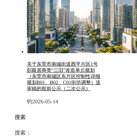
关于东莞市南城街道西平片区1号
彭眼居商类“三旧”改造单元规划
（东莞市南城区东片区控制性详细
规划B01、B02、C01街坊调整）送
审稿的批前公示（二次公示）
钧
2026-05-14
搜索
搜索：