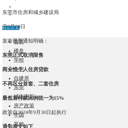
中国
东莞市住房和城乡建设局
其他
于9月30日
电话联系
发布最新通知明确：
首页
楼盘
东莞正式取消限售
学校
住宅
商业性个人住房贷款
自建房
不再区分首套、二套住房
东莞
城市更新
最低首付款比例统一为15%
房产政策
政策自2024年9月30日起执行
中国
其他
通知原文如下