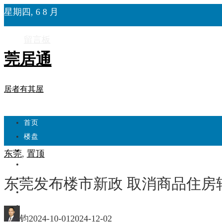
星期四, 6 8 月
留言板
莞居通
居者有其屋
首页
楼盘
学校
东莞
,
置顶
住宅
自建房
东莞发布楼市新政 取消商品住房
东莞
城市更新
钧
2024-10-01
2024-12-02
房产政策