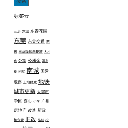
标签云
东泰花园
三房
东城
东莞
东莞交通
两
房
丰华珑远翠珑湾
人才
公积金
公寓
房
写字
南城
国际
别墅
楼
地铁
观察
土地财政
城市更新
大都市
学区
寮步
广州
小学
房地产
新政
改造
旧改
施永青
松
晶城