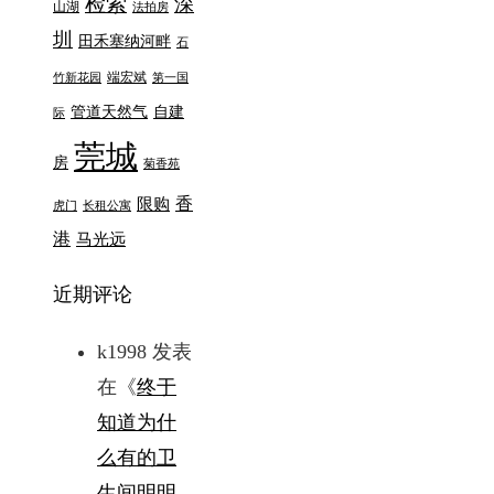
检索
深
山湖
法拍房
圳
田禾塞纳河畔
石
端宏斌
竹新花园
第一国
管道天然气
自建
际
莞城
房
菊香苑
香
限购
虎门
长租公寓
港
马光远
近期评论
k1998
发表
在《
终于
知道为什
么有的卫
生间明明