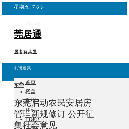
星期五, 7 8 月
留言板
莞居通
居者有其屋
电话联系
首页
东莞
楼盘
东莞启动农民安居房
学校
住宅
管理新规修订 公开征
自建房
集社会意见
东莞