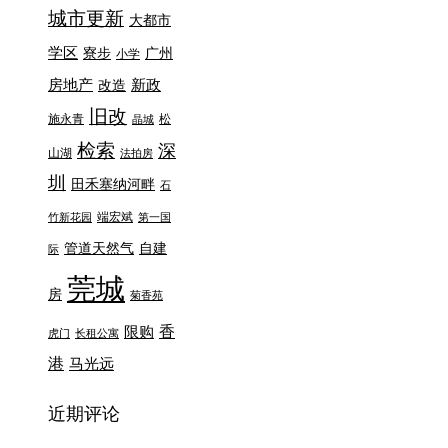
城市更新
大都市
学区
寮步
广州
小学
房地产
新政
改造
旧改
施永青
松
晶城
检索
深
山湖
法拍房
圳
田禾塞纳河畔
石
端宏斌
竹新花园
第一国
管道天然气
自建
际
莞城
房
菊香苑
香
限购
虎门
长租公寓
港
马光远
近期评论