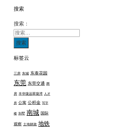
搜索
搜索：
标签云
东泰花园
三房
东城
东莞
东莞交通
两
房
丰华珑远翠珑湾
人才
公积金
公寓
房
写字
南城
国际
别墅
楼
地铁
观察
土地财政