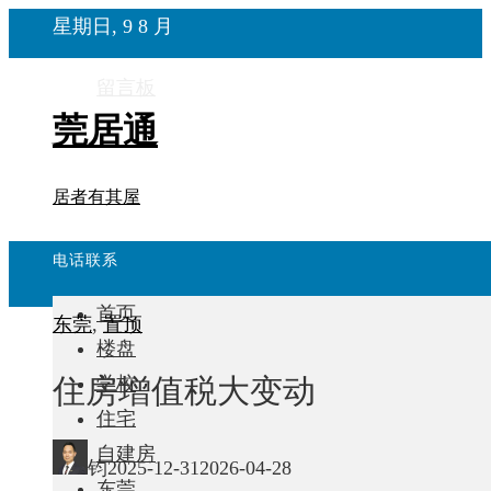
星期日, 9 8 月
留言板
莞居通
居者有其屋
电话联系
首页
东莞
,
置顶
楼盘
住房增值税大变动
学校
住宅
自建房
钧
2025-12-31
2026-04-28
东莞