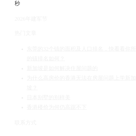
秒
2026年建军节
热门文章
东莞的32个镇的面积及人口排名，快看看你
的镇排名如何？
新加坡是如何解决住屋问题的
为什么高房价的香港无法在房屋问题上学新加
坡？
日本别墅的别样美
香港楼价为何仍高踞不下
联系方式