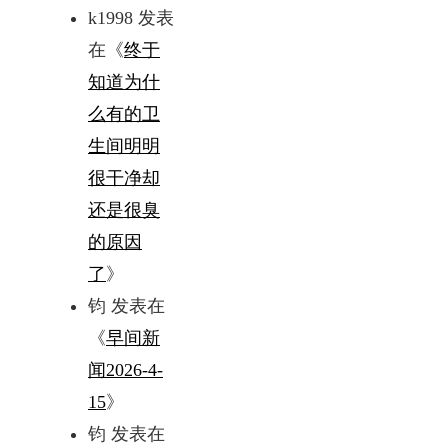
k1998
发表
在《
终于
知道为什
么有的卫
生间明明
很干净却
还是很臭
的原因
了
》
钧
发表在
《
早间新
闻2026-4-
15
》
钧
发表在