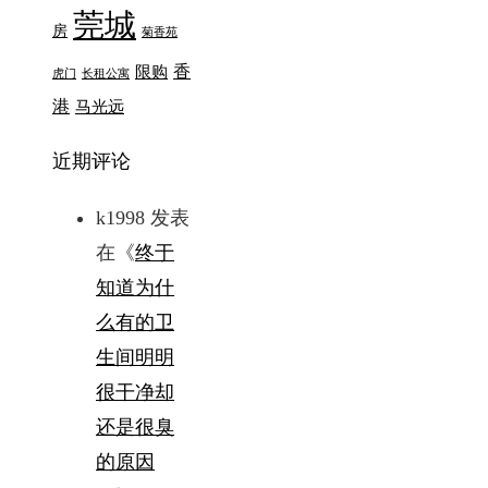
莞城
房
菊香苑
香
限购
虎门
长租公寓
港
马光远
近期评论
k1998
发表
在《
终于
知道为什
么有的卫
生间明明
很干净却
还是很臭
的原因