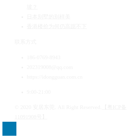
坡？
日本别墅的别样美
香港楼价为何仍高踞不下
联系方式
186-0769-8943
202319008@qq.com
https://idongguan.com.cn
9:00-21:00
© 2020 安居东莞. All Right Reserved.
【粤ICP备
11091908号】