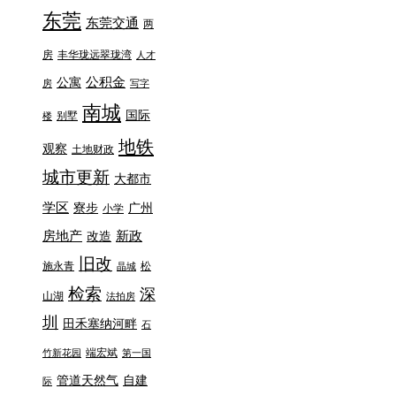
东莞
东莞交通
两
房
丰华珑远翠珑湾
人才
公积金
公寓
房
写字
南城
国际
别墅
楼
地铁
观察
土地财政
城市更新
大都市
学区
寮步
广州
小学
房地产
新政
改造
旧改
施永青
松
晶城
检索
深
山湖
法拍房
圳
田禾塞纳河畔
石
端宏斌
竹新花园
第一国
管道天然气
自建
际