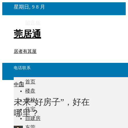
星期日, 9 8 月
留言板
莞居通
居者有其屋
电话联系
首页
中国
楼盘
未来“好房子”，好在
学校
住宅
哪里？
自建房
东莞