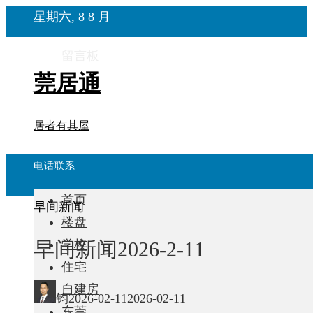
星期六, 8 8 月
留言板
莞居通
居者有其屋
电话联系
首页
早间新闻
楼盘
早间新闻2026-2-11
学校
住宅
自建房
钧
2026-02-11
2026-02-11
东莞