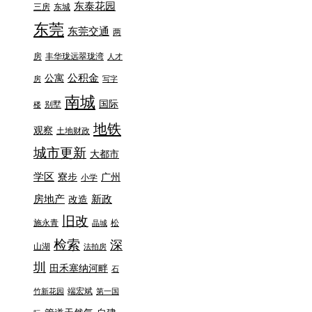
东泰花园
三房
东城
东莞
东莞交通
两
房
丰华珑远翠珑湾
人才
公积金
公寓
房
写字
南城
国际
别墅
楼
地铁
观察
土地财政
城市更新
大都市
学区
寮步
广州
小学
房地产
新政
改造
旧改
施永青
松
晶城
检索
深
山湖
法拍房
圳
田禾塞纳河畔
石
端宏斌
竹新花园
第一国