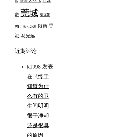
管道天然气
自建
际
莞城
房
菊香苑
香
限购
虎门
长租公寓
港
马光远
近期评论
k1998
发表
在《
终于
知道为什
么有的卫
生间明明
很干净却
还是很臭
的原因