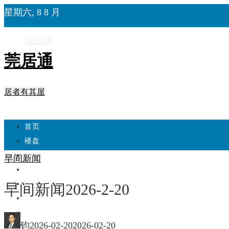
星期六, 8 8 月
留言板
莞居通
居者有其屋
首页
楼盘
学校
早间新闻
住宅
自建房
早间新闻2026-2-20
东莞
城市更新
钧
2026-02-20
2026-02-20
房产政策