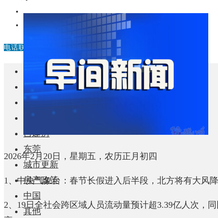
中国
其他
电话联系
首页
楼盘
学校
住宅
自建房
东莞
2026年2月20日，星期五，农历正月初四
城市更新
房产政策
1、中央气象台：春节长假进入后半段，北方将有大风
中国
2、19日全社会跨区域人员流动量预计超3.39亿人次，同
其他