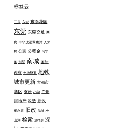
标签云
东泰花园
三房
东城
东莞
东莞交通
两
房
丰华珑远翠珑湾
人才
公积金
公寓
房
写字
南城
国际
别墅
楼
地铁
观察
土地财政
城市更新
大都市
学区
寮步
广州
小学
房地产
新政
改造
旧改
施永青
松
晶城
检索
深
山湖
法拍房