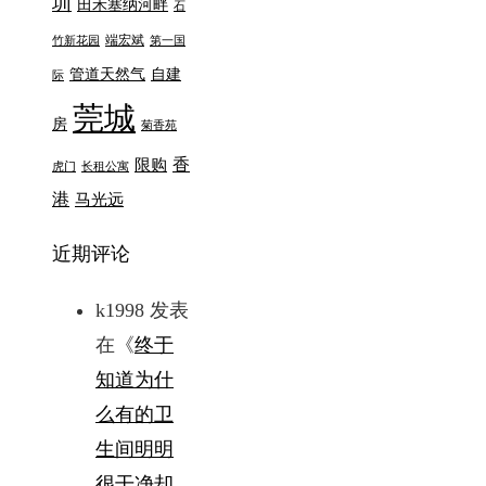
圳
田禾塞纳河畔
石
端宏斌
竹新花园
第一国
管道天然气
自建
际
莞城
房
菊香苑
香
限购
虎门
长租公寓
港
马光远
近期评论
k1998
发表
在《
终于
知道为什
么有的卫
生间明明
很干净却