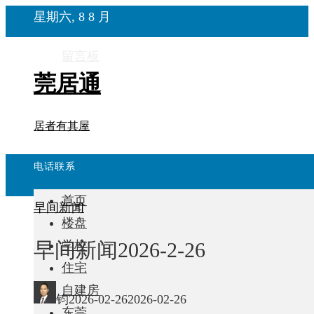
星期六, 8 8 月
留言板
莞居通
居者有其屋
电话联系
首页
早间新闻
楼盘
早间新闻2026-2-26
学校
住宅
自建房
钧
2026-02-26
2026-02-26
东莞