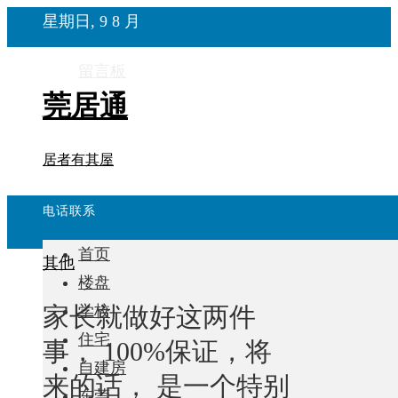
星期日, 9 8 月
留言板
莞居通
居者有其屋
电话联系
首页
其他
楼盘
家长就做好这两件
学校
住宅
事， 100%保证，将
自建房
来的话， 是一个特别
东莞