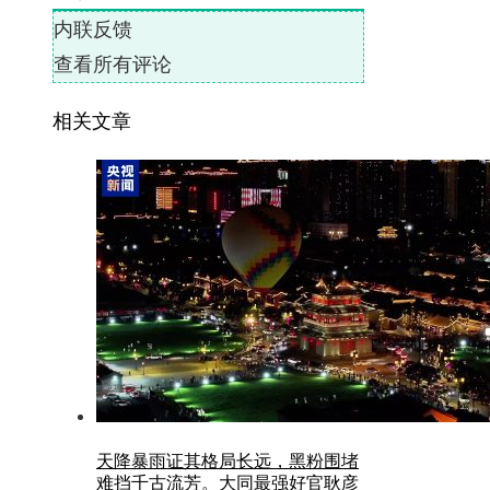
内联反馈
查看所有评论
相关文章
天降暴雨证其格局长远，黑粉围堵
难挡千古流芳。大同最强好官耿彦