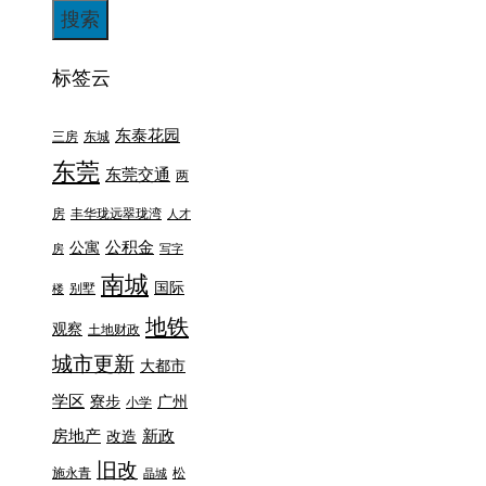
标签云
东泰花园
三房
东城
东莞
东莞交通
两
房
丰华珑远翠珑湾
人才
公积金
公寓
房
写字
南城
国际
别墅
楼
地铁
观察
土地财政
城市更新
大都市
学区
寮步
广州
小学
房地产
新政
改造
旧改
施永青
松
晶城