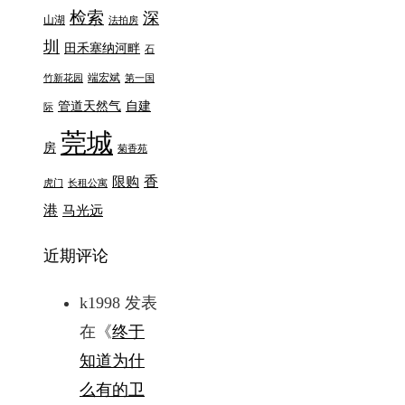
检索
深
山湖
法拍房
圳
田禾塞纳河畔
石
端宏斌
竹新花园
第一国
管道天然气
自建
际
莞城
房
菊香苑
香
限购
虎门
长租公寓
港
马光远
近期评论
k1998
发表
在《
终于
知道为什
么有的卫