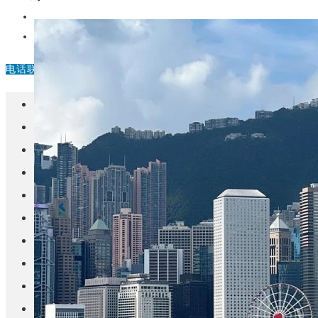
中国
其他
电话联系
首页
楼盘
学校
住宅
自建房
东莞
城市更新
房产政策
中国
其他