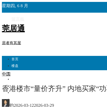
星期四, 6 8 月
留言板
莞居通
居者有其屋
首页
楼盘
学校
中国
住宅
自建房
香港楼市“量价齐升” 内地买家“
东莞
城市更新
钧
2026-03-12
2026-03-29
房产政策