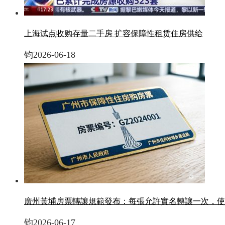
上海试点收购存量二手房 扩容保障性租赁住房供给
钧
2026-06-18
廣州黃埔房票轉讓規範發布：每張允許實名轉讓一次，使
钧
2026-06-17