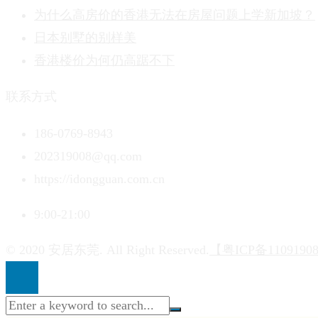
为什么高房价的香港无法在房屋问题上学新加坡？
日本别墅的别样美
香港楼价为何仍高踞不下
联系方式
186-0769-8943
202319008@qq.com
https://idongguan.com.cn
9:00-21:00
© 2020 安居东莞. All Right Reserved.
【粤ICP备110919