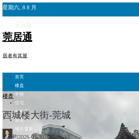
星期六, 8 8 月
留言板
莞居通
居者有其屋
首页
楼盘
学校
楼盘
住宅
自建房
西城楼大街-莞城
东莞
城市更新
钧
2026-03-30
2026-06-12
房产政策