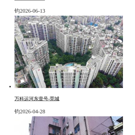
钧
2026-06-13
万科运河东壹号-莞城
钧
2026-04-28