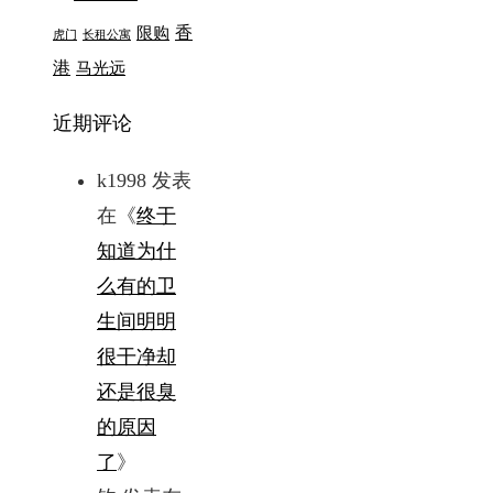
香
限购
虎门
长租公寓
港
马光远
近期评论
k1998
发表
在《
终于
知道为什
么有的卫
生间明明
很干净却
还是很臭
的原因
了
》