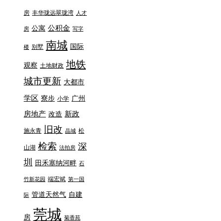
房
丰华珑远翠珑湾
人才
公积金
公寓
房
写字
南城
国际
别墅
楼
地铁
观察
土地财政
城市更新
大都市
学区
寮步
广州
小学
房地产
新政
改造
旧改
施永青
松
晶城
检索
深
山湖
法拍房
圳
田禾塞纳河畔
石
端宏斌
竹新花园
第一国
管道天然气
自建
际
莞城
房
菊香苑