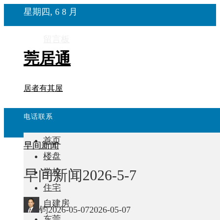
星期四, 6 8 月
留言板
莞居通
居者有其屋
电话联系
首页
早间新闻
楼盘
早间新闻2026-5-7
学校
住宅
自建房
钧
2026-05-07
2026-05-07
东莞