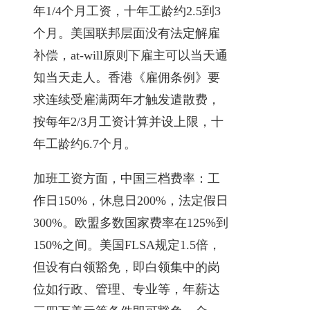
年1/4个月工资，十年工龄约2.5到3
个月。美国联邦层面没有法定解雇
补偿，at-will原则下雇主可以当天通
知当天走人。香港《雇佣条例》要
求连续受雇满两年才触发遣散费，
按每年2/3月工资计算并设上限，十
年工龄约6.7个月。
加班工资方面，中国三档费率：工
作日150%，休息日200%，法定假日
300%。欧盟多数国家费率在125%到
150%之间。美国FLSA规定1.5倍，
但设有白领豁免，即白领集中的岗
位如行政、管理、专业等，年薪达