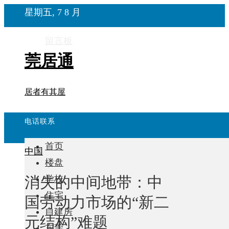
星期五, 7 8 月
留言板
莞居通
居者有其屋
电话联系
首页
中国
楼盘
消失的中间地带：中
学校
住宅
国劳动力市场的“新二
自建房
元结构”难题
东莞