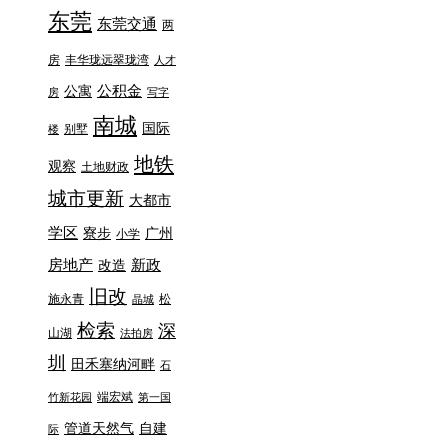
东莞
东莞交通
两
房
丰华珑远翠珑湾
人才
公积金
公寓
房
写字
南城
国际
别墅
楼
地铁
观察
土地财政
城市更新
大都市
学区
寮步
广州
小学
房地产
新政
改造
旧改
施永青
松
晶城
检索
深
山湖
法拍房
圳
田禾塞纳河畔
石
端宏斌
竹新花园
第一国
管道天然气
自建
际