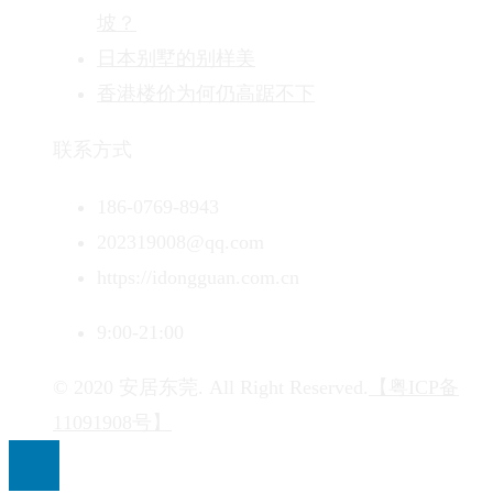
坡？
日本别墅的别样美
香港楼价为何仍高踞不下
联系方式
186-0769-8943
202319008@qq.com
https://idongguan.com.cn
9:00-21:00
© 2020 安居东莞. All Right Reserved.
【粤ICP备
11091908号】