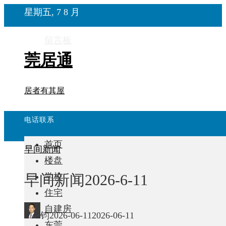
星期五, 7 8 月
留言板
莞居通
居者有其屋
电话联系
首页
早间新闻
楼盘
早间新闻2026-6-11
学校
住宅
自建房
钧
2026-06-11
2026-06-11
东莞