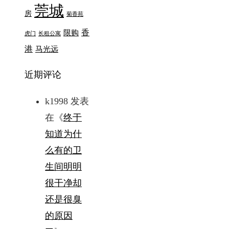
莞城
房
菊香苑
香
限购
虎门
长租公寓
港
马光远
近期评论
k1998
发表
在《
终于
知道为什
么有的卫
生间明明
很干净却
还是很臭
的原因