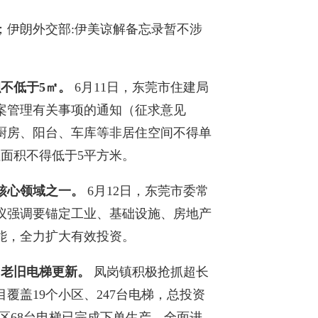
；伊朗外交部:伊美谅解备忘录暂不涉
积不低于5㎡。
6月11日，东莞市住建局
案管理有关事项的通知（征求意见
厨房、阳台、车库等非居住空间不得单
面积不得低于5平方米。
核心领域之一。
6月12日，东莞市委常
议强调要锚定工业、基础设施、房地产
能，全力扩大有效投资。
台老旧电梯更新。
凤岗镇积极抢抓超长
覆盖19个小区、247台电梯，总投资
个小区68台电梯已完成下单生产，全面进