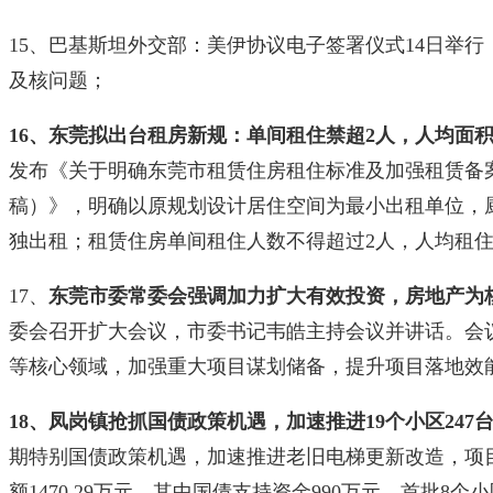
15、巴基斯坦外交部：美伊协议电子签署仪式14日举行
及核问题；
16、东莞拟出台租房新规：单间租住禁超2人，人均面
发布《关于明确东莞市租赁住房租住标准及加强租赁备
稿）》，明确以原规划设计居住空间为最小出租单位，
独出租；租赁住房单间租住人数不得超过2人，人均租住
17、
东莞市委常委会强调加力扩大有效投资，房地产为
委会召开扩大会议，市委书记韦皓主持会议并讲话。会
等核心领域，加强重大项目谋划储备，提升项目落地效
18、凤岗镇抢抓国债政策机遇，加速推进19个小区247
期特别国债政策机遇，加速推进老旧电梯更新改造，项目
额1470.29万元，其中国债支持资金990万元。首批8