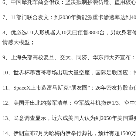
6、中国摩托车商会倡议：坚决抵制抄袭仿造、盗用核
7、11部门联合发文：到2030年新能源重卡渗透率达到4
8、优必选U1人形机器人10天已预售3800台，男款身
情感大模型；
9、上海头部高校复旦、交大、同济、华东师大齐宣布
10、世界杯墨西哥赛场出现大量空座，国际足联回应：
11、SpaceX上市造富马斯克“朋友圈”：26年密友持股市
12、美国开出北约撤军清单：空军战斗机撤走1/3、空
13、民意调查显示，近六成美国人认为到2050年美国
14、伊朗宣布7月为哈梅内伊举行葬礼，预计有超1500