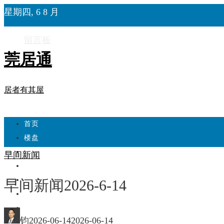
星期四, 6 8 月
留言板
莞居通
居者有其屋
首页
楼盘
学校
早间新闻
住宅
自建房
早间新闻2026-6-14
东莞
城市更新
钧
2026-06-14
2026-06-14
房产政策