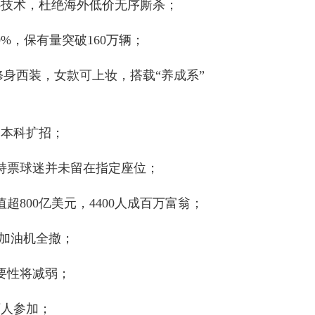
心技术，杜绝海外低价无序厮杀；
0%，保有量突破160万辆；
着修身西装，女款可上妆，搭载“养成系”
：本科扩招；
持票球迷并未留在指定座位；
值超800亿美元，4400人成百万富翁；
中加油机全撤；
重要性将减弱；
万人参加；