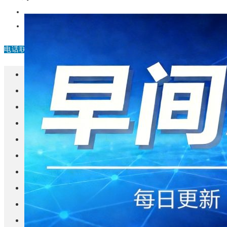
中国
其他
电话联系
首页
楼盘
学校
住宅
自建房
东莞
城市更新
房产政策
中国
其他