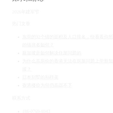
2026年建军节
热门文章
东莞的32个镇的面积及人口排名，快看看你
的镇排名如何？
新加坡是如何解决住屋问题的
为什么高房价的香港无法在房屋问题上学新加
坡？
日本别墅的别样美
香港楼价为何仍高踞不下
联系方式
186-0769-8943