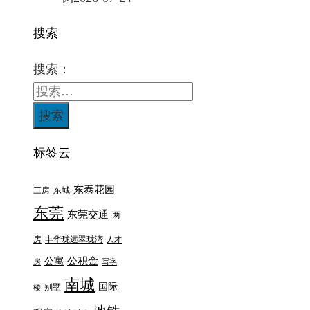
搜索
搜索：
标签云
东泰花园
三房
东城
东莞
东莞交通
两
房
丰华珑远翠珑湾
人才
公积金
公寓
房
写字
南城
国际
别墅
楼