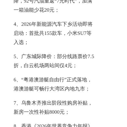
降，92号汽油重返“7元时代”，加满
一箱油能少花20元；
4、2026年新能源汽车下乡活动即将
启动：首批共155款车，小米SU7等
入选；
5、广东城际降价：部分线路票价7.5
折，白云机场两站间仅4元；
6、“粤港澳游艇自由行”正式落地，
港澳游艇可畅行大湾区内地九市；
7、乌鲁木齐推出阶段性购房补贴，
新房一次性补贴8000元；
8、香港《2026年世界竞争力年报》