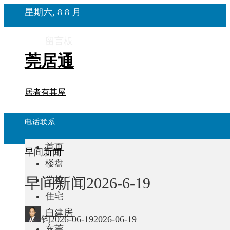
星期六, 8 8 月
留言板
莞居通
居者有其屋
电话联系
首页
早间新闻
楼盘
早间新闻2026-6-19
学校
住宅
自建房
钧
2026-06-19
2026-06-19
东莞