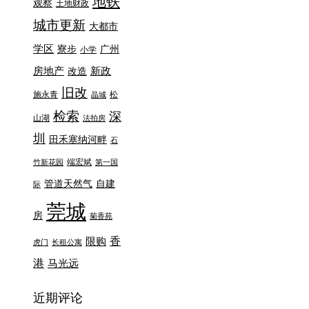
地铁
观察
土地财政
城市更新
大都市
学区
寮步
广州
小学
房地产
新政
改造
旧改
施永青
松
晶城
检索
深
山湖
法拍房
圳
田禾塞纳河畔
石
端宏斌
竹新花园
第一国
管道天然气
自建
际
莞城
房
菊香苑
香
限购
虎门
长租公寓
港
马光远
近期评论