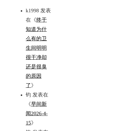
k1998
发表
在《
终于
知道为什
么有的卫
生间明明
很干净却
还是很臭
的原因
了
》
钧
发表在
《
早间新
闻2026-4-
15
》