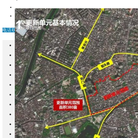
中国
其他
电话联系
首页
楼盘
学校
住宅
自建房
东莞
城市更新
房产政策
中国
其他