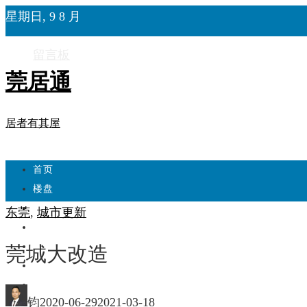
星期日, 9 8 月
留言板
莞居通
居者有其屋
首页
楼盘
学校
东莞
,
城市更新
住宅
自建房
莞城大改造
东莞
城市更新
钧
2020-06-29
2021-03-18
房产政策