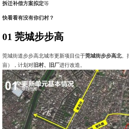
拆迁补偿方案拟定
等
快看看有没有你们村？
01 莞城步步高
莞城街道步步高北城市更新项目位于
莞城街步步高北
。
亩），计划对
旧村、旧厂
进行改造。